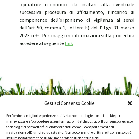
operatore economico da invitare alla eventuale
successiva procedura di affidamento, l’incarico di
componente dell’organismo di vigilanza ai sensi
dell’art 50, comma 1, lettera b) del D.Lgs. 31 marzo
2023 n.36. Per maggiori informazioni sulla procedura
accedere al seguente
link
Gestisci Consenso Cookie
Per fornire le migliori esperienze, utilizziamo tecnologie come i cookie per
memorizzare e/o accedere alle informazioni del dispositivo. Il consenso a queste
tecnologie ci permetterà di elaborare dati come il comportamento di
navigazione o ID unici su questo sito. Non acconsentire o ritirare il consenso può
influire negativamente su alcune caratteristiche e funzioni.