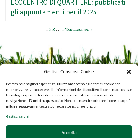
ECOCENTRO DI QUARTIERE: pubblicati
gli appuntamenti per il 2025
1
2
3
…
14
Successivo »
Gestisci Consenso Cookie
Per fornire le migliori esperienze, utilizziamo tecnologie come i cookie per
memorizzare e/o accedere alle informazioni del dispositivo. Il consenso a queste
tecnologie ci permetterà di elaborare dati come il comportamento di
navigazione o ID unici su questo sito. Non acconsentire o ritirare il consenso può
Progetto Ambiente SpA - P.IVA 01626270597
influire negativamente su alcune caratteristiche e funzioni.
Gestisci servizi
Società a Socio Unico Soggetta a Direzione e Coordinamento
del Comune di Aprilia
Accetta