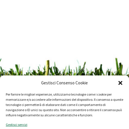
Gestisci Consenso Cookie
Per fornire le migliori esperienze, utilizziamo tecnologie come i cookie per
memorizzare e/o accedere alle informazioni del dispositivo. Il consenso a queste
tecnologie ci permetterà di elaborare dati come il comportamento di
navigazione o ID unici su questo sito. Non acconsentire o ritirare il consenso può
Progetto Ambiente SpA - P.IVA 01626270597
influire negativamente su alcune caratteristiche e funzioni.
Gestisci servizi
Società a Socio Unico Soggetta a Direzione e Coordinamento