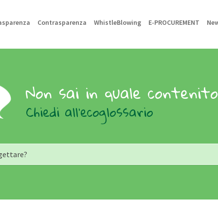
asparenza
Contrasparenza
WhistleBlowing
E-PROCUREMENT
Ne
Non sai in quale contenit
Chiedi all'ecoglossario
gettare?