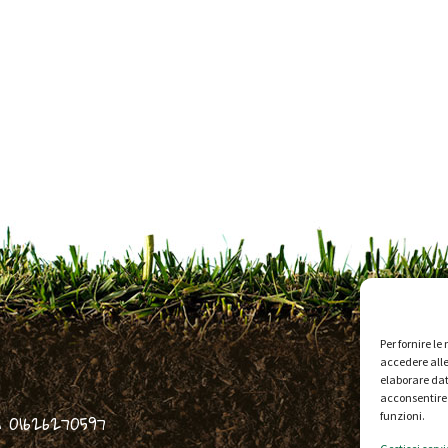
Per fornire l
accedere alle
elaborare dat
acconsentire 
 01626270597
funzioni.