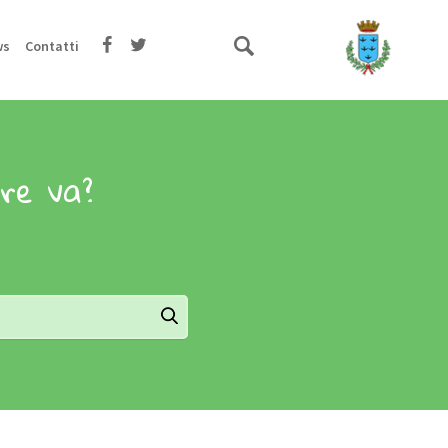
ws
Contatti
ore va?