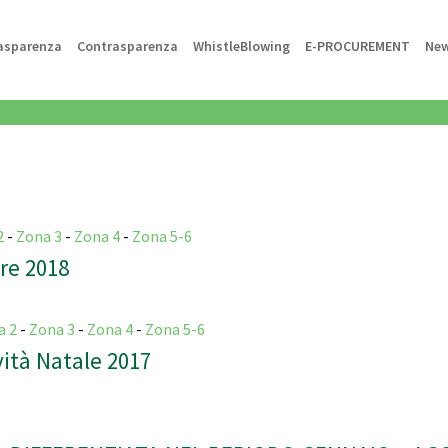
asparenza
Contrasparenza
WhistleBlowing
E-PROCUREMENT
Ne
2
-
Zona 3
-
Zona 4
-
Zona 5-6
are 2018
a 2
-
Zona 3
-
Zona 4
-
Zona 5-6
vità Natale 2017