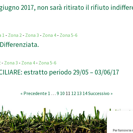
iugno 2017, non sarà ritirato il rifiuto indiffe
a 1
-
Zona 2
-
Zona 3
-
Zona 4
-
Zona 5-6
Differenziata.
2
-
Zona 3
-
Zona 4
-
Zona 5-6
IARE: estratto periodo 29/05 – 03/06/17
« Precedente
1
…
9
10
11
12
13
14
Successivo »
Per fornire l