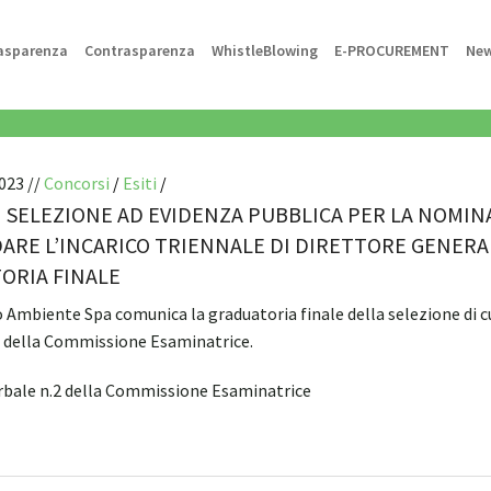
asparenza
Contrasparenza
WhistleBlowing
E-PROCUREMENT
Ne
023 //
Concorsi
/
Esiti
/
I SELEZIONE AD EVIDENZA PUBBLICA PER LA NOMI
DARE L’INCARICO TRIENNALE DI DIRETTORE GENERA
ORIA FINALE
Ambiente Spa comunica la graduatoria finale della selezione di cui 
2 della Commissione Esaminatrice.
rbale n.2 della Commissione Esaminatrice