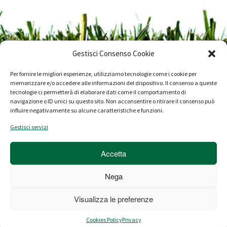
Gestisci Consenso Cookie
Per fornire le migliori esperienze, utilizziamo tecnologie come i cookie per
memorizzare e/o accedere alle informazioni del dispositivo. Il consenso a queste
tecnologie ci permetterà di elaborare dati come il comportamento di
navigazione o ID unici su questo sito. Non acconsentire o ritirare il consenso può
Progetto Ambiente SpA - P.IVA 01626270597
influire negativamente su alcune caratteristiche e funzioni.
Gestisci servizi
Società a Socio Unico Soggetta a Direzione e Coordinamento
del Comune di Aprilia
Accetta
Note sulla privacy
|
Cookies
|
credits
Nega
Visualizza le preferenze
Cookies Policy
Privacy