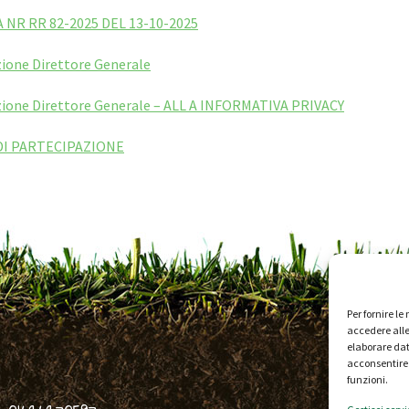
NR RR 82-2025 DEL 13-10-2025
zione Direttore Generale
zione Direttore Generale – ALL A INFORMATIVA PRIVACY
I PARTECIPAZIONE
Per fornire l
accedere alle
elaborare dat
acconsentire 
funzioni.