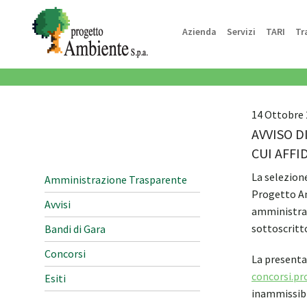
Azienda
Servizi
TARI
Tr
14 Ottobre 
AVVISO D
CUI AFFI
La selezione
Amministrazione Trasparente
Progetto Am
Avvisi
amministrati
sottoscritt
Bandi di Gara
Concorsi
La presenta
concorsi.p
Esiti
inammissibi