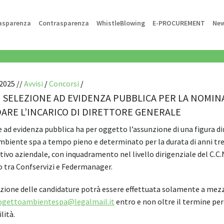
asparenza
Contrasparenza
WhistleBlowing
E-PROCUREMENT
Ne
2025 //
Avvisi
/
Concorsi
/
I SELEZIONE AD EVIDENZA PUBBLICA PER LA NOMI
DARE L’INCARICO DI DIRETTORE GENERALE
 ad evidenza pubblica ha per oggetto l’assunzione di una figura di
biente spa a tempo pieno e determinato per la durata di anni tre (t
vo aziendale, con inquadramento nel livello dirigenziale del C.C.N.L
o tra Confservizi e Federmanager.
zione delle candidature potrà essere effettuata solamente a mezzo 
rogettoambientespa@legalmail.it
entro e non oltre il termine pe
lità.