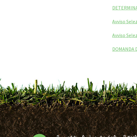
DETERMINA 
Avviso Sele
Avviso Sele
DOMANDA D